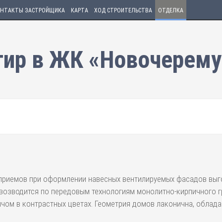
НТАКТЫ ЗАСТРОЙЩИКА
КАРТА
ХОД СТРОИТЕЛЬСТВА
ОТДЕЛКА
тир в ЖК «Новочерему
приемов при оформлении навесных вентилируемых фасадов выг
озводится по передовым технологиям монолитно-кирпичного гр
чом в контрастных цветах. Геометрия домов лаконична, облад