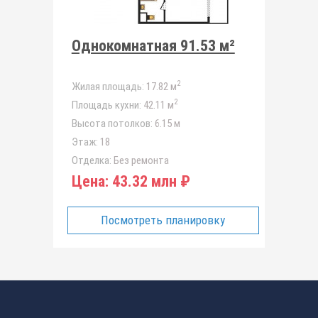
Однокомнатная 91.53 м²
2
Жилая площадь:
17.82 м
2
Площадь кухни:
42.11 м
Высота потолков:
6.15 м
Этаж:
18
Отделка:
Без ремонта
Цена:
43.32 млн ₽
Посмотреть планировку