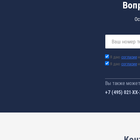
Воп
Ос
Я даю
согласие
н
Я даю
согласие
н
Вы также можете
+7 (495) 021-41
Кон