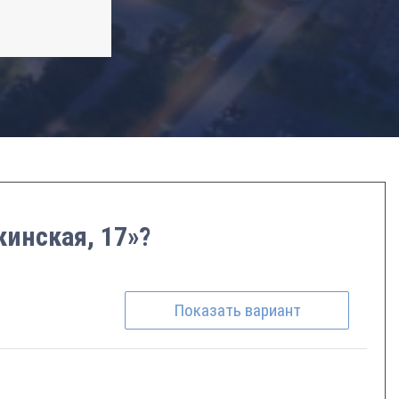
кинская, 17»?
Показать
вариант