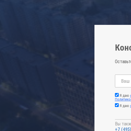
Кон
Оставьт
Я даю
Политико
Я даю
Вы такж
+7 (495