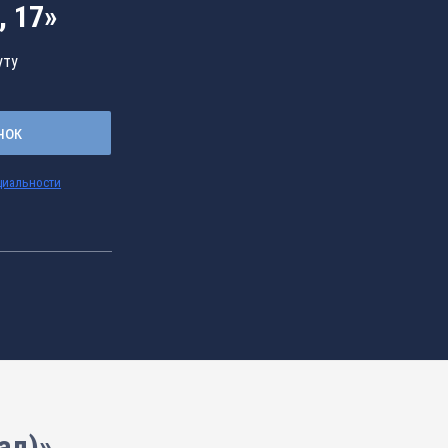
 17»
уту
нок
циальности
ад)»